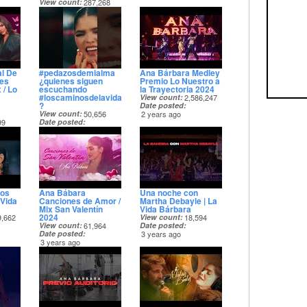
View count
287,268
Date posted
2 years ago
al De
#pedazosdemialma
Ana Bárbara Medley
Mes
¿quienes siguen
Premio Lo Nuestro a
 / Lo
escuchando
la Trayectoria 2024
#loscaminosdelavida
View count
2,586,247
?
Date posted
View count
50,656
2 years ago
99
Date posted
2 years ago
Los
Ana Bábara
Una noche con
Vida
Canciones de Amor /
Martha Debayle | La
Mix San Valentín
Vida Bárbara
2024
9,662
View count
18,594
View count
61,964
Date posted
Date posted
3 years ago
3 years ago