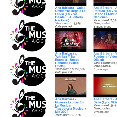
Ana Bárbara - Quise
Ana Bárbara - 
Olvidar/Te Regalo La
Perdida (En Viv
Lluvia (En Vivo
Desde El Audito
Desde El Auditorio
Nacional)
Nacional)
View count
7,02
View count
11,678
Date posted
Date posted
8 months ago
8 months ago
Ana Barbara x
Ana Bárbara - Y
Yahritza Y Su
Puedes Ir (Vide
Esencia - Besos
Oficial)
Robados (Video
View count
994,
Oficial)
Date posted
View count
3,253,350
1 year ago
Date posted
1 year ago
Ana Bárbara -
Ana Bárbara - A
Mujeres Latinas En
Baile (Lyric Vid
La Música:
View count
26,9
Trayectoria Musical /
Date posted
Mix 2024
2 years ago
View count
49,175