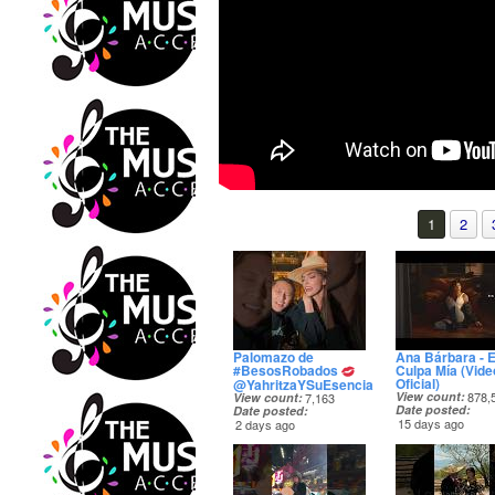
1
2
Palomazo de
Ana Bárbara - 
#BesosRobados
Culpa Mía (Vide
Oficial)
@YahritzaYSuEsencia
View count
878,
View count
7,163
Date posted
Date posted
15 days ago
2 days ago