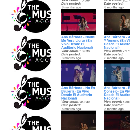
15,589
20,7
Date posted
Date posted
8 months ago
8 months ago
Ana Bárbara - Nadie
Ana Bárbara - 
Me Vera Llorar (En
Y Veneno (En V
Vivo Desde El
Desde El Audito
Auditorio Nacional)
Nacional)
View count
13,638
View count
7,97
Date posted
Date posted
8 months ago
8 months ago
Ana Bárbara - No Es
Ana Bárbara - E
Brujeria (En Vivo
Consejo (En Vi
Desde El Auditorio
Desde El Audito
Nacional)
Nacional)
View count
34,230
View count
4,39
Date posted
Date posted
8 months ago
8 months ago