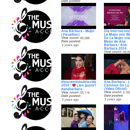
Date posted
2 years ago
Ana Bárbara - Mujer
Día Internacion
(Visualizer)
La Mujer mix /
De La Mujer mix
View count
90,286
Mejor de Ana
Date posted
Bárbara / Ana
2 years ago
Bárbara 2024
View count
58,9
Date posted
2 years ago
#loscaminosdelavida
Ana Barbara - 
2024 !
¿les gusto?
Caminos De La 
(Video Oficial)
#anabarbara
View count
3,16
View count
55,116
Date posted
Date posted
3 years ago
3 years ago