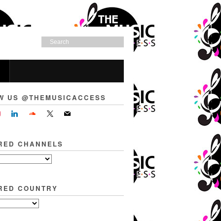
W US @THEMUSICACCESS
RED CHANNELS
RED COUNTRY