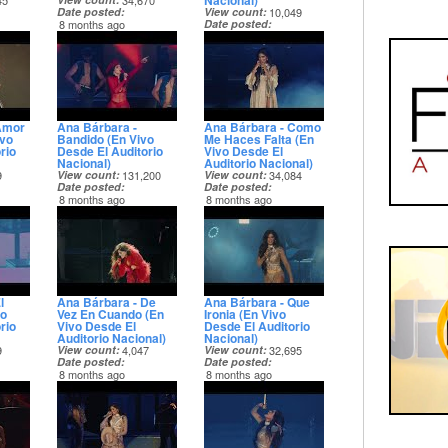
Nacional)
45
34,670
Date posted
View count
10,049
8 months ago
Date posted
8 months ago
Amor
Ana Bárbara -
Ana Bárbara - Como
ivo
Bandido (En Vivo
Me Haces Falta (En
rio
Desde El Auditorio
Vivo Desde El
Nacional)
Auditorio Nacional)
9
View count
131,200
View count
34,084
Date posted
Date posted
8 months ago
8 months ago
l
Ana Bárbara - De
Ana Bárbara - Que
vo
Vez En Cuando (En
Ironia (En Vivo
rio
Vivo Desde El
Desde El Auditorio
Auditorio Nacional)
Nacional)
9
View count
4,047
View count
32,695
Date posted
Date posted
8 months ago
8 months ago