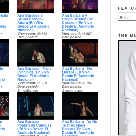
FEATU
isita
Ana Bárbara Y
Ana Bárbara y
3
Grupo Bronco -
Grupo Bronco - Mi
Adoro (En Vivo
Corazon (En Vivo
ndez
Desde El Auditorio
Desde El Auditorio
Nacional)
Nacional)
View count
29,350
View count
13,687
15
THE M
Date posted
Date posted
8 months ago
8 months ago
Me
Ana Bárbara - Fruta
Ana Bárbara - No
e
Prohibida (En Vivo
Lloraré (En Vivo
Desde El Auditorio
Desde El Auditorio
rio
Nacional)
Nacional)
View count
11,659
View count
29,734
74
Date posted
Date posted
8 months ago
8 months ago
Lo
Ana Bárbara -
Ana Bárbara - Ya No
o
Popurri de Cumbias
Te Creo Nada
rio
(En Vivo Desde El
Popurri (En Vivo
Auditorio Nacional)
Desde El Auditorio
View count