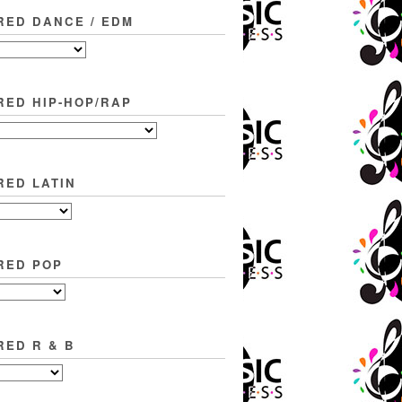
RED DANCE / EDM
RED HIP-HOP/RAP
RED LATIN
RED POP
RED R & B