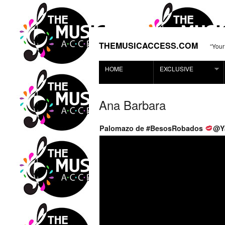
THEMUSICACCESS.COM
“Your
HOME
EXCLUSIVE
Ana Barbara
Palomazo de #BesosRobados
@Y