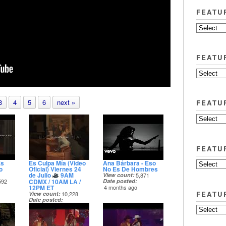
FEATU
FEATU
3
4
5
6
next »
FEATU
FEATU
Es
Es Culpa Mía (Video
Ana Bárbara - Eso
o
Oficial) Viernes 24
No Es De Hombres
de Julio
9AM
View count
5,871
CDMX / 10AM LA /
592
Date posted
12PM ET
4 months ago
FEATU
View count
10,228
Date posted
17 days ago