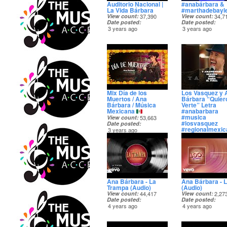
Auditorio Nacional |
#anabárbara &
La Vida Bárbara
#marthadebayl
View count
37,390
View count
34,7
Date posted
Date posted
3 years ago
3 years ago
Mix Día de los
Los Vasquez y 
Muertos / Ana
Bárbara “Quier
Bárbara / Música
Verte” Letra
Mexicana
#anabarbara
#musica
View count
53,663
#losvasquez
Date posted
#regionalmexic
3 years ago
View count
32,7
Date posted
3 years ago
Ana Bárbara - La
Ana Bárbara - 
Trampa (Audio)
(Audio)
View count
44,417
View count
2,27
Date posted
Date posted
4 years ago
4 years ago