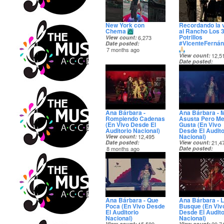
New York con
Recordando la v
Chema
al Rancho Los 
Potrillos
View count
6,273
#VicenteFerná
Date posted
7 months ago
View count
12,5
Date posted
8 months ago
Ana Bárbara -
Ana Bárbara - 
Rompiendo Cadenas
Asusta Pero M
(En Vivo Desde El
Gusta (En Vivo
Auditorio Nacional)
Desde El Audito
Nacional)
View count
12,495
Date posted
View count
21,4
8 months ago
Date posted
8 months ago
Ana Bárbara - Que
Ana Bárbara - 
Poca (En Vivo Desde
Busque (En Viv
El Auditorio
Desde El Audito
Nacional)
Nacional)
View count
View count