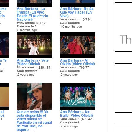
Alma
Ana Bárbara - La
Ana Bárbara- No Se
o
Trampa (En Vivo
Que Voy Hacer (En
rio
Desde El Auditorio
Vivo)
Nacional)
View count
110,754
4
View count
38,017
Date posted
Date posted
10 months ago
8 months ago
a Te
Ana Bárbara - Vete
Ana Bárbara - Al
o
(Video Oficial)
Olvido (Video Oficial)
View count
1,299,495
View count
798,771
846
Date posted
Date posted
2 years ago
2 years ago
si
Que emoción !!! Ya
Ana Bárbara - Así
eo)
está disponible el
Baile (Video Oficial)
video oficial de
11
View count
1,432,429
#asibaile en mi canal
Date posted
de YouTube, los
2 years ago
espero