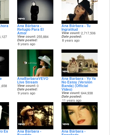
Ahora
Ana Bárbara -
Ana Bárbara - Tu
Refugio Para El
Ingratitud
Amor
View count
2,717,506
4,127
View count
255,884
Date posted
Date posted
8 years ago
8 years ago
e
AnaBarbaraVEVO
Ana Barbara - Yo Ya
Live Stream
No Estoy (Versión
Banda) (Official
1,658
View count
0
Video)
Date posted
9 years ago
View count
644,938
Date posted
11 years ago
No Es
Ana Bárbara -
Ana Bárbara -
Bandido
Engañada