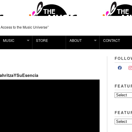
 Access to the Music Universe”
MUSIC
STORE
ABOUT
CONTACT
FOLLO
ahritzaYSuEsencia
FEATU
FEATU