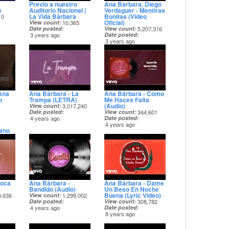
Previo a nuestro
Ana Barbara, Diego
e
Auditorio Nacional |
Verdaguer - Mentiras
La Vida Bárbara
Bonitas (Video
10
Oficial)
View count
10,365
Date posted
View count
5,207,316
3 years ago
Date posted
3 years ago
Ana
Ana Bárbara - La
Ana Bárbara - Como
o
Trampa (LETRA)
Me Haces Falta
(Audio)
View count
3,017,240
Date posted
View count
344,601
4 years ago
Date posted
4 years ago
ano
19
Loca
Ana Bárbara -
Ana Bárbara - Dame
Bandido (Audio)
Un Beso En Noche
Buena (Lyric Video)
3,636
View count
1,299,002
Date posted
View count
308,782
4 years ago
Date posted
8 years ago