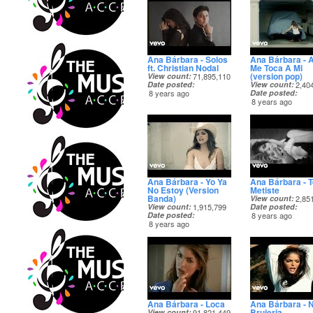
Ana Bárbara - Solos
Ana Bárbara - 
ft. Christian Nodal
Me Toca A Mi
(version pop)
View count
71,895,110
Date posted
View count
2,40
8 years ago
Date posted
8 years ago
Ana Bárbara - Yo Ya
Ana Bárbara - T
No Estoy (Version
Metiste
Banda)
View count
2,85
View count
1,915,799
Date posted
Date posted
8 years ago
8 years ago
Ana Bárbara - Loca
Ana Bárbara - 
Brujeria
View count
91,821,449